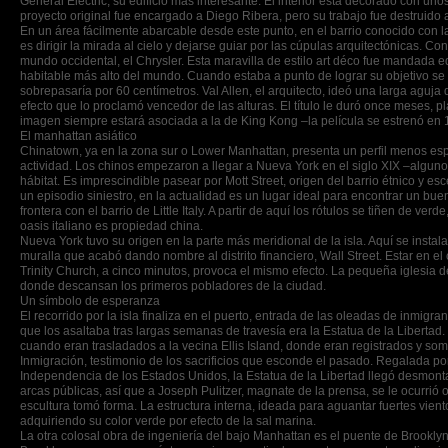
General Electric, su edificio más interesante. El interior está decorado con un
proyecto original fue encargado a Diego Ribera, pero su trabajo fue destruido a
En un área fácilmente abarcable desde este punto, en el barrio conocido con l
es dirigir la mirada al cielo y dejarse guiar por las cúpulas arquitectónicas. 
mundo occidental, el Chrysler. Esta maravilla de estilo art déco fue mandada ed
habitable más alto del mundo. Cuando estaba a punto de lograr su objetivo s
sobrepasaría por 60 centímetros. Val Allen, el arquitecto, ideó una larga aguja d
efecto que lo proclamó vencedor de las alturas. El título le duró once meses, pl
imagen siempre estará asociada a la de King Kong –la película se estrenó e
El manhattan asiático
Chinatown, ya en la zona sur o Lower Manhattan, presenta un perfil menos espec
actividad. Los chinos empezaron a llegar a Nueva York en el siglo XIX –alguno
hábitat. Es imprescindible pasear por Mott Street, origen del barrio étnico y
un episodio siniestro, en la actualidad es un lugar ideal para encontrar un buen 
frontera con el barrio de Little Italy. A partir de aquí los rótulos se tiñen de
oasis italiano es propiedad china.
Nueva York tuvo su origen en la parte más meridional de la isla. Aquí se inst
muralla que acabó dando nombre al distrito financiero, Wall Street. Estar en el
Trinity Church, a cinco minutos, provoca el mismo efecto. La pequeña iglesia d
donde descansan los primeros pobladores de la ciudad.
Un símbolo de esperanza
El recorrido por la isla finaliza en el puerto, entrada de las oleadas de inmigr
que los asaltaba tras largas semanas de travesía era la Estatua de la Liberta
cuando eran trasladados a la vecina Ellis Island, donde eran registrados y so
Inmigración, testimonio de los sacrificios que esconde el pasado. Regalada p
Independencia de los Estados Unidos, la Estatua de la Libertad llegó desmonta
arcas públicas, así que a Joseph Pulitzer, magnate de la prensa, se le ocurri
escultura tomó forma. La estructura interna, ideada para aguantar fuertes vientos
adquiriendo su color verde por efecto de la sal marina.
La otra colosal obra de ingeniería del bajo Manhattan es el puente de Brooklyn,