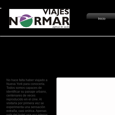
Inicio
Escapada neoyorki
El barrio de Manhattan concentra 
clásicos y sus nuevos atractivos
No hace falta haber viajado a
Nueva York para conocerla.
Todos somos capaces de
identificar su paisaje urbano,
centenares de veces
reproducido en el cine. Al
visitarla por primera vez se
experimenta una sensación
extraña, casi onírica. Apenas
salir del hotel una voz interior