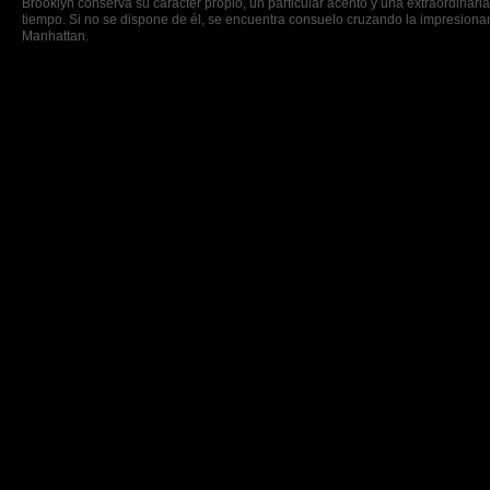
Brooklyn conserva su carácter propio, un particular acento y una extraordinar
tiempo. Si no se dispone de él, se encuentra consuelo cruzando la impresionan
Manhattan.
Documentación: pasaporte y
visa
Idioma: inglés.
Moneda: dólar americano.
© 2013 Viajes Normar, S.A. de C.V
. Todos los derechos reservados