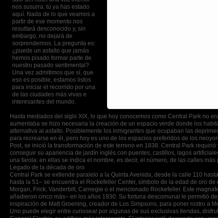
nos susurra: tú ya has estado
aquí. Nada de lo que veamos a
partir de ese momento nos
resultará desconocido y, sin
embargo, no dejará de
sorprendernos. La pregunta es:
¿puede un asfalto que jamás
hemos pisado formar parte de
nuestro pasado sentimental?
Una vez admitimos que sí, que
eso es posible, estamos listos
para iniciar el recorrido por una
de las ciudades más vivas e
interesantes del mundo.
Hasta mediados del siglo XIX, lo que hoy conocemos como Central Park no era
aumentaba se hizo necesaria la creación de un espacio verde donde los habit
alternativa al asfalto. Posiblemente los inmigrantes que ocupaban las depriment
para recrearse en él, pero hoy es uno de los espacios preferidos de los neoyo
Post, se inició la transformación de este terreno en 1838. Central Park requiri
conseguir su apariencia de jardín inglés con puentes, castillos, lagos artifici
una farola: en ellas se indica el nombre, es decir, el número, de las calles más
Legado de la década de oro
Central Park se extiende paralelo a la Quinta Avenida, desde la calle 110 has
hasta la 51– se encuentra el Rockefeller Center, símbolo de la edad de oro de
Morgan, Frick, Vanderbilt, Carnegie o el mencionado Rockefeller. Este magnate
añadieron cinco más– en los años 1930. Su fortuna descomunal le permitió deja
inspiración de Matt Groening, creador de Los Simpsons, para poner rostro a Mo
Uno puede elegir entre curiosear por algunas de sus exclusivas tiendas, disfrutar