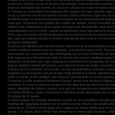
ciudad celta de Colchester, pero los mercaderes que acompañaban a las tro
punto más cercano al mar en el que la tecnología romana permitía construir u
diversas metrópolis del mundo, un crisol de culturas en el que se hablan m
El Támesis no solo explica la existencia de Londres sino que, durante siglos, 
cruce, y subir en una de sus barcas era tan común como hoy coger uno de los 
de Westminster se observa una buena muestra de la combinación de tradición
noria que, construida con ocasión del cambio de milenio, se ha convertido en
edificio más emblemático de la capital: el palacio de Westminster, sede del P
espectaculares por la noche, cuando la iluminación hace que parezca un casti
Reloj, que con motivo del 60 aniversario de la coronación de la reina ha si
Ben, que ha acabado siendo el nombre popular de toda la torre y se ha conv
Vestigios medievales
El palacio de Westminster fue declarado Patrimonio de la Humanidad a pesa
castillo medieval ardiera casi por completo, y se terminó hacia 1870. Tres 
encontrarse con una enorme sala rectangular, con el techo sostenido por ar
Este espacio es el Westminster Hall, el corazón del palacio medieval (siglo XI
Inglaterra como esta sala. Aquí, además de celebrarse los banquetes de coron
está el vestíbulo central del palacio, una sala con forma de rombo conocida
Cámara de los Comunes, en el norte, con sus característicos asientos verdes, y
muebles y la decoración, que en el lado norte favorece al verde, mientras que e
norte, es verde; el de Lambeth, que cruza el Támesis justo al sur del palacio, 
Cruzando la calle aparece Parliament Square, donde una modesta estatua ri
Literatura. Al cruzar la plaza se alcanza el otro gran polo de atracción del ba
naves cargadas de historia, aunque solo sea por recogerse unos instantes en 
y Charles Dickens, o para contemplar el hermoso techo abovedado de la Lady
El parque de St James
Un breve paseo recorriendo Whitehall, la calle de los ministerios, permite as
medidas de seguridad impiden ver la célebre puerta. Mucho más gratificante e
centenarios. St James forma parte de la cadena de zonas verdes que cruza 
donde J. M. Barrie situó a Peter Pan (Peter Pan in Kensington Gardens, 1906) 