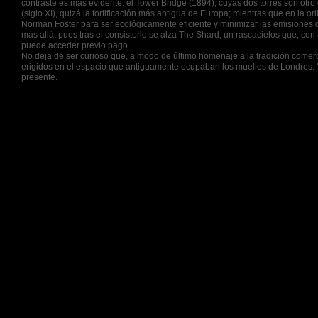
contraste es más evidente: el Tower Bridge (1894), cuyas dos torres son otro
(siglo XI), quizá la fortificación más antigua de Europa; mientras que en la o
Norman Foster para ser ecológicamente eficiente y minimizar las emisiones 
más allá, pues tras el consistorio se alza The Shard, un rascacielos que, con
puede acceder previo pago.
No deja de ser curioso que, a modo de último homenaje a la tradición come
erigidos en el espacio que antiguamente ocupaban los muelles de Londres. Y e
presente.
Documentación: pasaporte.
Idioma: inglés.
Moneda: libra esterlina.
© 2013 Viajes Normar, S.A. de C.V
. Todos los derechos reservados