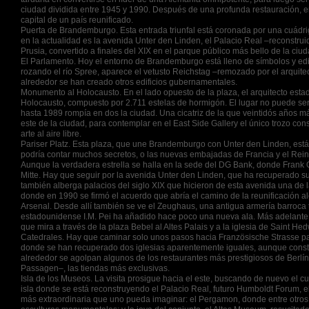
ciudad dividida entre 1945 y 1990. Después de una profunda restauración, en
capital de un país reunificado.
Puerta de Brandemburgo. Esta entrada triunfal está coronada por una cuádriga
en la actualidad es la avenida Unter den Linden, el Palacio Real –reconstruid
Prusia, convertido a finales del XIX en el parque público más bello de la ciud
El Parlamento. Hoy el entorno de Brandemburgo está lleno de símbolos y edific
rozando el río Spree, aparece el vetusto Reichstag –remozado por el arquit
alrededor se han creado otros edificios gubernamentales.
Monumento al Holocausto. En el lado opuesto de la plaza, el arquitecto est
Holocausto, compuesto por 2.711 estelas de hormigón. El lugar no puede ser 
hasta 1989 rompía en dos la ciudad. Una cicatriz de la que veintidós años m
este de la ciudad, para contemplar en el East Side Gallery el único trozo co
arte al aire libre.
Pariser Platz. Esta plaza, que une Brandemburgo con Unter den Linden, está 
podría contar muchos secretos, o las nuevas embajadas de Francia y el Rein
Aunque la verdadera estrella se halla en la sede del DG Bank, donde Frank O.
Mitte. Hay que seguir por la avenida Unter den Linden, que ha recuperado su 
también alberga palacios del siglo XIX que hicieron de esta avenida una de 
donde en 1990 se firmó el acuerdo que abría el camino de la reunificación 
Arsenal. Desde allí también se ve el Zeughaus, una antigua armería barroca 
estadounidense I.M. Pei ha añadido hace poco una nueva ala. Más adelante, 
que mira a través de la plaza Bebel al Altes Palais y a la iglesia de Saint Hed
Catedrales. Hay que caminar solo unos pasos hacia Französische Strasse par
donde se han recuperado dos iglesias aparentemente iguales, aunque constru
alrededor se agolpan algunos de los restaurantes más prestigiosos de Berlín
Passagen–, las tiendas más exclusivas.
Isla de los Museos. La visita prosigue hacia el este, buscando de nuevo el cu
isla donde se está reconstruyendo el Palacio Real, futuro Humboldt Forum, el
más extraordinaria que uno pueda imaginar: el Pergamon, donde entre otros