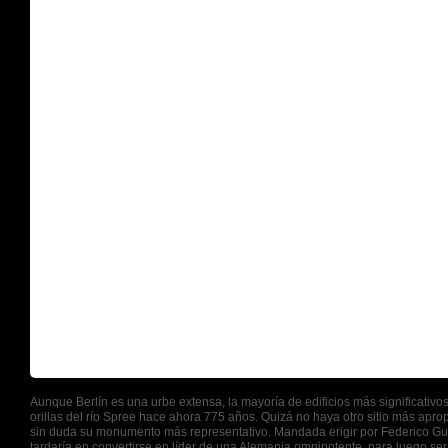
Aunque Berlín es una urbe extensa, la mayoría de edificios más significativo
orillas del río Spree hace ahora 775 años. Quizá no haya otro sitio más apro
sin duda su monumento más representativo. Mandada erigir por Federico Guill
tardaría en convertirse en líder de una Alemania omnipotente, para luego ser