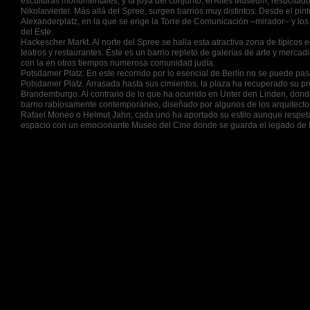
esculturas monumentales; y la joya del conjunto, el Altes Museum, resucitado 
Nikolaiviertel. Más allá del Spree, surgen barrios muy distintos. Desde el pin
Alexanderplatz, en la que se erige la Torre de Comunicación –mirador– y los 
del Este.
Hackescher Markt. Al norte del Spree se halla esta atractiva zona de típicos 
teatros y restaurantes. Éste es un barrio repleto de galerías de arte y merc
con la en otros tiempos numerosa comunidad judía.
Potsdamer Platz. En este recorrido por lo esencial de Berlín no se puede pasa
Potsdamer Platz. Arrasada hasta sus cimientos, la plaza ha recuperado su p
Brandemburgo. Al contrario de lo que ha ocurrido en Unter den Linden, dond
barrio rabiosamente contemporáneo, diseñado por algunos de los arquitect
Rafael Moneo o Helmut Jahn, cada uno ha aportado su estilo aunque respetand
espacio con un emocionante Museo del Cine donde se guarda el legado de M
© 2013 Viajes Normar, S.A. de C.V
. Todos los derechos reservados